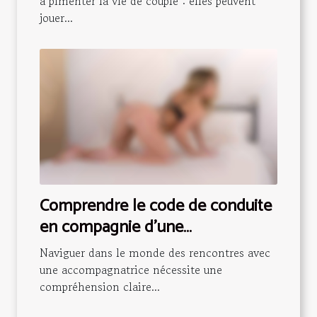
à pimenter la vie de couple : elles peuvent
jouer...
Comprendre le code de conduite
en compagnie d'une
accompagnatrice
Naviguer dans le monde des rencontres avec
une accompagnatrice nécessite une
compréhension claire...