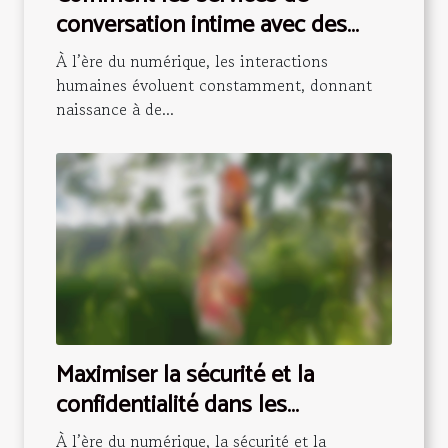
conversation intime avec des
hôtesses transforment-ils les
À l’ère du numérique, les interactions
relations virtuelles ?
humaines évoluent constamment, donnant
naissance à de...
Maximiser la sécurité et la
confidentialité dans les
interactions vidéo pour adultes
À l’ère du numérique, la sécurité et la