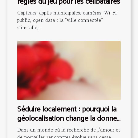
règles du jeu pour les célibataires
Capteurs, applis municipales, caméras, Wi-Fi
public, open data : la “ville connectée”
s’installe,...
Séduire localement : pourquoi la
géolocalisation change la donne
pour les rencontres
Dans un monde où la recherche de l’amour et
de nouvelles rencontres évolue sans cesse,